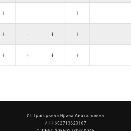
+
-
-
+
+
-
+
+
+
+
+
+
ИП Григорьева Ирина Анатольевна
ИНН 602713623167
ОГРНИП 308602730400045