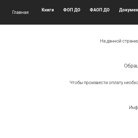
Книги
ФОП ДО
ФАОП ДО
Докуме
Главная
На данной страни
Обращ
Чтобы произвести оплату необхо
Инф