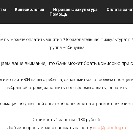
нты
Кинезиология
Игровая физкультура
Оплата заня
Помощь
це вы можете оплатить занятия "Образовательная физкультура" в
группа Рябинушка
аем ваше внимание, что банк может брать комиссию при о
димо найти ФИ вашего ребёнка, ознакомиться с табелем посещения
выбранной строке, заполнить поля формы оплаты, оплатить.
ормация об успешной оплате обновляется на странице в течение с
Стоимость 1 занятия - 130 рублей.
Любые вопросы можно написать на почту
info@pooofog.ru