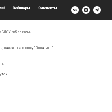
тий
Вебинары
Конспекты
 МБДОУ №5 за июнь
, нажать на кнопку "Оплатить" в
те.
уток