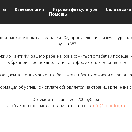
нты
Кинезиология
Игровая физкультура
Оплата заня
Помощь
це вы можете оплатить занятия "Оздоровительная физкультура" в
группа №2
димо найти ФИ вашего ребёнка, ознакомиться с табелем посещения
выбранной строке, заполнить поля формы оплаты, оплатить.
ращаем ваше внимание, что банк может брать комиссию при опла
ормация об успешной оплате обновляется на странице в течение с
Стоимость 1 занятия - 200 рублей.
Любые вопросы можно написать на почту
info@pooofog.ru