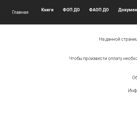
Книги
ФОП ДО
ФАОП ДО
Докуме
Главная
На данной страни
Чтобы произвести оплату необхо
Об
Инф