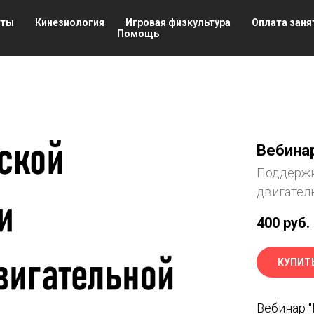
нты
Кинезиология
Игровая физкультура
Оплата заня
Помощь
Вебина
Поддержк
двигател
400
руб.
КУПИТ
Вебинар 