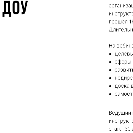
организа
инструкт
прошёл 18
Длительно
На вебин
целевы
сферы 
развит
недире
доска 
самост
Ведущий 
инструкт
стаж - 30 