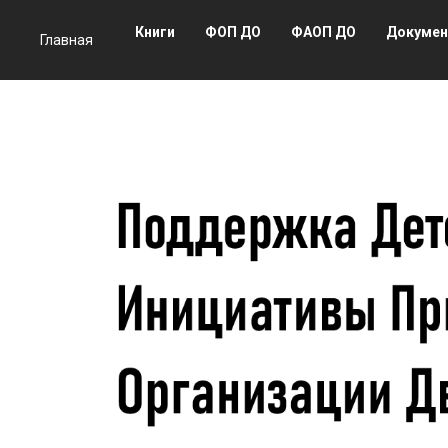
Книги
ФОП ДО
ФАОП ДО
Докуме
Главная