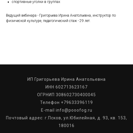
спортивные уголки в группах
Ведущий вебинара - Григорьева Ирина Анатольевна, инструктор по
физической культуре, педагогический стаж - 29 лет.
ИП Григорьева Ирина Анатольевна
ИНН 602713623167
ОГРНИП 308602730400045
Телефон +79633396119
E-mail info@pooofog.ru
Почтовый адрес: г.Псков, ул.Юбилейная, д. 93, кв. 153,
180016