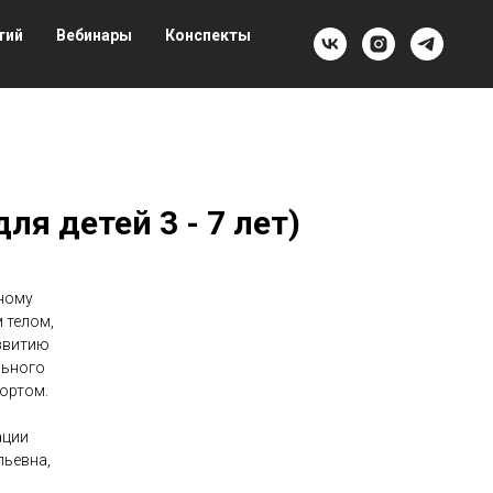
тий
Вебинары
Конспекты
ля детей 3 - 7 лет)
ному
 телом,
звитию
льного
ортом.
ации
льевна,