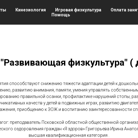
нты
Кинезиология
Игровая физкультура
Оплата заня
Помощь
"Развивающая физкультура" ( д
ятия способствуют снижению тяжести адаптации детей к дошколь
ению, развитию внимания, памяти, умения управлять собственным
рованию правильной осанки, профилактике нарушений стопы, ра
никативных качеств у детей в подвижных играх, развитию двигате
ажения, приобщению к ЗОЖ и воспитанию заинтересованности сп
агог: преподаватель Псковской областной общественной организ
ского оздоровления граждан «Я здоров» Григорьева Ирина Анато
высшая квалификационная категория .