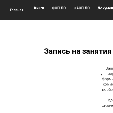
Книги
ФОП ДО
ФАОП ДО
Докуме
Главная
Запись на занятия 
Зан
учрежд
форми
комму
вообр
Пед
физиче