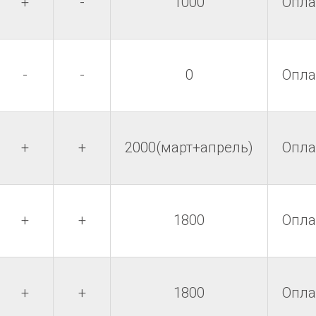
+
-
1000
Опла
-
-
0
Опла
+
+
2000(март+апрель)
Опла
+
+
1800
Опла
+
+
1800
Опла