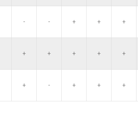
-
-
-
+
+
+
-
+
+
+
+
+
-
+
-
+
+
+