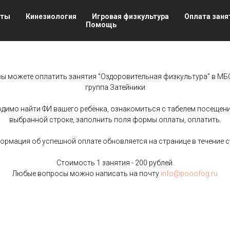
нты
Кинезиология
Игровая физкультура
Оплата заня
Помощь
вы можете оплатить занятия "Оздоровительная физкультура" в МБ
группа Затейники
димо найти ФИ вашего ребёнка, ознакомиться с табелем посещения
выбранной строке, заполнить поля формы оплаты, оплатить.
ормация об успешной оплате обновляется на странице в течение с
Стоимость 1 занятия - 200 рублей.
Любые вопросы можно написать на почту
info@pooofog.ru