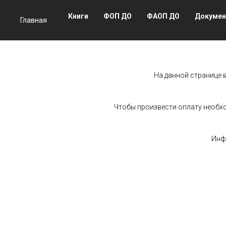
Книги
ФОП ДО
ФАОП ДО
Докуме
Главная
На данной странице 
Чтобы произвести оплату необхо
Инф