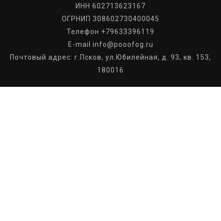
ИНН 602713623167
ОГРНИП 308602730400045
Телефон +79633396119
E-mail info@pooofog.ru
Почтовый адрес: г.Псков, ул.Юбилейная, д. 93, кв. 153,
180016